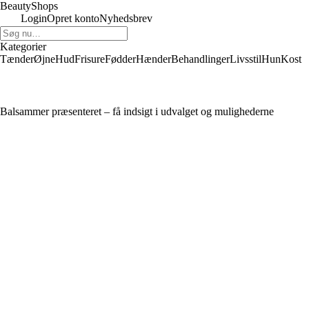
BeautyShops
Login
Opret konto
Nyhedsbrev
Kategorier
Tænder
Øjne
Hud
Frisure
Fødder
Hænder
Behandlinger
Livsstil
Hun
Kost
Balsammer præsenteret – få indsigt i udvalget og mulighederne