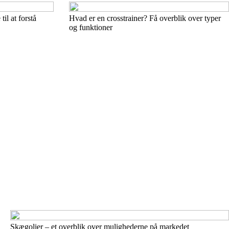
il at forstå
Hvad er en crosstrainer? Få overblik over typer
og funktioner
Skægolier – et overblik over mulighederne på markedet