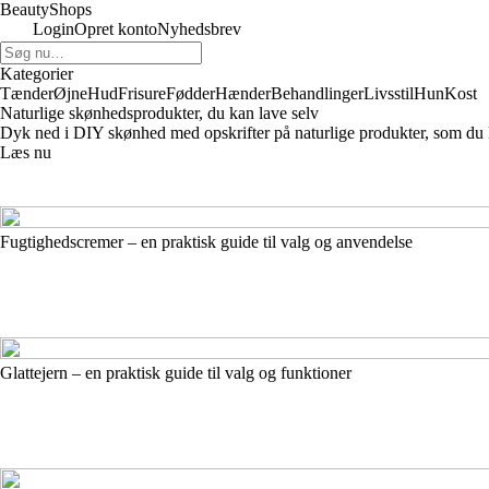
BeautyShops
Login
Opret konto
Nyhedsbrev
Kategorier
Tænder
Øjne
Hud
Frisure
Fødder
Hænder
Behandlinger
Livsstil
Hun
Kost
Naturlige skønhedsprodukter, du kan lave selv
Dyk ned i DIY skønhed med opskrifter på naturlige produkter, som du 
Læs nu
Fugtighedscremer – en praktisk guide til valg og anvendelse
Glattejern – en praktisk guide til valg og funktioner