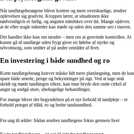
Når tandlægebesøgene bliver kortere og mere overskuelige, ændrer
oplevelsen sig gradvist. Kroppen lærer, at situationen ikke
nødvendigvis er farlig, og angsten mindskes over tid. Mange oplever,
at de efter nogle måneder kan møde op uden den samme uro i maven.
Det handler ikke kun om tænder – men om at genvinde kontrollen. At
kunne gå til tandlæge uden frygt giver en følelse af styrke og
selvomsorg, som smitter af på andre områder af livet.
En investering i både sundhed og ro
Korte tandlægebesøg kræver måske lidt mere planlægning, men de kan
spare både smerte, penge og bekymringer på sigt. Ved at tage små
skridt og møde tandlægen oftere, kan man bryde den onde cirkel af
angst og undgå store, ubehagelige behandlinger.
For mange bliver det begyndelsen på et nyt forhold til tandpleje – et
forhold præget af tillid, ro og bedre tandsundhed.
Fra ung til ældre: Sådan ændres tandlægens fokus gennem livet