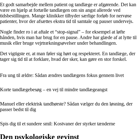
Et godt samarbejde mellem patient og tandlæge er afgørende. Det kan
være en hjælp at fortælle tandlægen om sin angst allerede ved
tidsbestillingen. Mange klinikker tilbyder særlige forløb for nervøse
patienter, hvor der afsættes ekstra tid til samtale og pauser undervejs.
Nogle finder ro i at aftale et “stop-signal” – for eksempel at løfte
hånden, hvis man har brug for en pause. Andre har glæde af at lytte til
musik eller bruge vejrtrækningsøvelser under behandlingen.
Det vigtigste er, at man føler sig hørt og respekteret. En tandlæge, der
tager sig tid til at forklare, hvad der sker, kan gøre en stor forskel.
Fra ung til ældre: Sådan ændres tandlægens fokus gennem livet
Korte tandlægebesøg – en vej til mindre tandlægeangst
Manuel eller elektrisk tandbørste? Sådan vælger du den løsning, der
passer bedst til dig
Spis dig til et sundere smil: Kostvaner der styrker tænderne
Den psykologiske gevinst