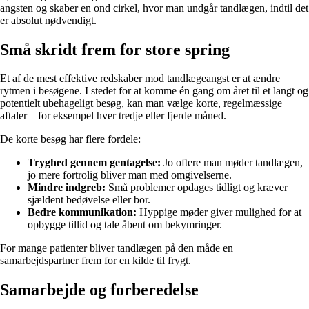
angsten og skaber en ond cirkel, hvor man undgår tandlægen, indtil det
er absolut nødvendigt.
Små skridt frem for store spring
Et af de mest effektive redskaber mod tandlægeangst er at ændre
rytmen i besøgene. I stedet for at komme én gang om året til et langt og
potentielt ubehageligt besøg, kan man vælge korte, regelmæssige
aftaler – for eksempel hver tredje eller fjerde måned.
De korte besøg har flere fordele:
Tryghed gennem gentagelse:
Jo oftere man møder tandlægen,
jo mere fortrolig bliver man med omgivelserne.
Mindre indgreb:
Små problemer opdages tidligt og kræver
sjældent bedøvelse eller bor.
Bedre kommunikation:
Hyppige møder giver mulighed for at
opbygge tillid og tale åbent om bekymringer.
For mange patienter bliver tandlægen på den måde en
samarbejdspartner frem for en kilde til frygt.
Samarbejde og forberedelse