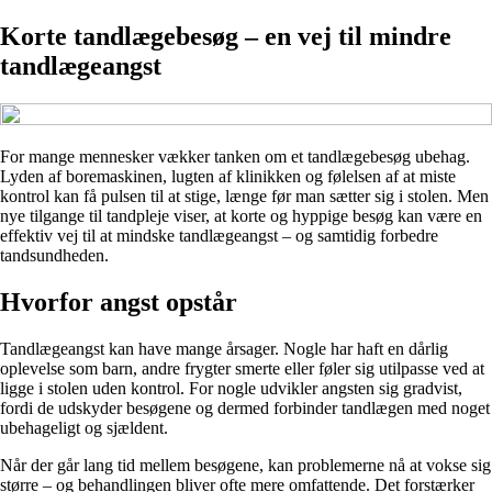
Korte tandlægebesøg – en vej til mindre
tandlægeangst
For mange mennesker vækker tanken om et tandlægebesøg ubehag.
Lyden af boremaskinen, lugten af klinikken og følelsen af at miste
kontrol kan få pulsen til at stige, længe før man sætter sig i stolen. Men
nye tilgange til tandpleje viser, at korte og hyppige besøg kan være en
effektiv vej til at mindske tandlægeangst – og samtidig forbedre
tandsundheden.
Hvorfor angst opstår
Tandlægeangst kan have mange årsager. Nogle har haft en dårlig
oplevelse som barn, andre frygter smerte eller føler sig utilpasse ved at
ligge i stolen uden kontrol. For nogle udvikler angsten sig gradvist,
fordi de udskyder besøgene og dermed forbinder tandlægen med noget
ubehageligt og sjældent.
Når der går lang tid mellem besøgene, kan problemerne nå at vokse sig
større – og behandlingen bliver ofte mere omfattende. Det forstærker