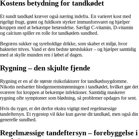
Kostens betydning for tandkødet
Et sundt tandkød kræver også næring indefra. En varieret kost med
rigeligt frugt, grønt og fuldkorn styrker immunforsvaret og hjælper
kroppen med at bekæmpe betændelse. Særligt C-vitamin, D-vitamin
og calcium spiller en rolle for tandkødets sundhed.
Begræns sukker og syreholdige drikke, som skaber et miljø, hvor
bakterier trives. Vand er den bedste tørstslukker – og hjælper samtidig
med at skylle munden ren i løbet af dagen.
Rygning – den skjulte fjende
Rygning er en af de største risikofaktorer for tandkødssygdomme.
Nikotin nedsætter blodgennemstrømningen i tandkødet, hvilket gør det
sværere for kroppen at bekæmpe infektioner. Samtidig maskerer
rygning ofte symptomer som blødning, så problemer opdages for sent.
Hvis du ryger, er det derfor ekstra vigtigt med regelmæssige
tandeftersyn. Et rygestop vil ikke kun gavne dit tandkød, men også din
generelle sundhed.
Regelmæssige tandeftersyn – forebyggelse i