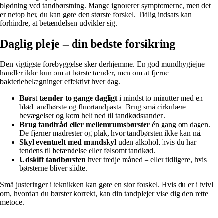
blødning ved tandbørstning. Mange ignorerer symptomerne, men det
er netop her, du kan gøre den største forskel. Tidlig indsats kan
forhindre, at betændelsen udvikler sig.
Daglig pleje – din bedste forsikring
Den vigtigste forebyggelse sker derhjemme. En god mundhygiejne
handler ikke kun om at børste tænder, men om at fjerne
bakteriebelægninger effektivt hver dag.
Børst tænder to gange dagligt
i mindst to minutter med en
blød tandbørste og fluortandpasta. Brug små cirkulære
bevægelser og kom helt ned til tandkødsranden.
Brug tandtråd eller mellemrumsbørster
én gang om dagen.
De fjerner madrester og plak, hvor tandbørsten ikke kan nå.
Skyl eventuelt med mundskyl
uden alkohol, hvis du har
tendens til betændelse eller følsomt tandkød.
Udskift tandbørsten
hver tredje måned – eller tidligere, hvis
børsterne bliver slidte.
Små justeringer i teknikken kan gøre en stor forskel. Hvis du er i tvivl
om, hvordan du børster korrekt, kan din tandplejer vise dig den rette
metode.