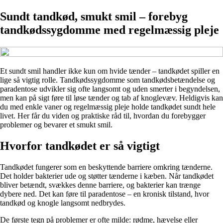
Sundt tandkød, smukt smil – forebyg
tandkødssygdomme med regelmæssig pleje
Et sundt smil handler ikke kun om hvide tænder – tandkødet spiller en
lige så vigtig rolle. Tandkødssygdomme som tandkødsbetændelse og
paradentose udvikler sig ofte langsomt og uden smerter i begyndelsen,
men kan på sigt føre til løse tænder og tab af knoglevæv. Heldigvis kan
du med enkle vaner og regelmæssig pleje holde tandkødet sundt hele
livet. Her får du viden og praktiske råd til, hvordan du forebygger
problemer og bevarer et smukt smil.
Hvorfor tandkødet er så vigtigt
Tandkødet fungerer som en beskyttende barriere omkring tænderne.
Det holder bakterier ude og støtter tænderne i kæben. Når tandkødet
bliver betændt, svækkes denne barriere, og bakterier kan trænge
dybere ned. Det kan føre til paradentose – en kronisk tilstand, hvor
tandkød og knogle langsomt nedbrydes.
De første tegn på problemer er ofte milde: rødme, hævelse eller