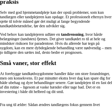
praksis
Selv med god hjemmetandpleje kan der opstå problemer, som kun
tandlægen eller tandplejeren kan opdage. Et professionelt eftersyn hver
sjette til tolvte måned gør det muligt at fange begyndende
tandkødsbetændelse, før den udvikler sig.
Ved behov kan tandplejeren udføre en
tandrensning
, hvor hårde
belægninger (tandsten) fjernes. Det giver tandkødet ro til at hele og
mindsker risikoen for paradentose. Hvis du allerede har tegn på
sygdom, kan en mere dybdegående behandling være nødvendig – men
jo tidligere den sættes ind, desto bedre er prognosen.
Små vaner, stor effekt
At forebygge tandkødssygdomme handler ikke om store forandringer,
men om konsekvens. Et par minutter ekstra hver dag kan spare dig for
både ubehag og dyre behandlinger senere. Gør tandplejen til en fast del
af din rutine – ligesom at vaske hænder eller tage bad. Det er en
investering i både dit helbred og dit smil.
Fra ung til ældre: Sådan ændres tandlægens fokus gennem livet