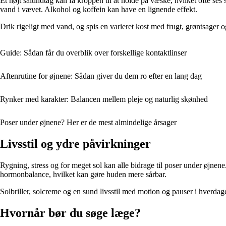
Et højt saltindtag kan få kroppen til at holde på væske, hvilket ofte
vand i vævet. Alkohol og koffein kan have en lignende effekt.
Drik rigeligt med vand, og spis en varieret kost med frugt, grøntsage
Guide: Sådan får du overblik over forskellige kontaktlinser
Aftenrutine for øjnene: Sådan giver du dem ro efter en lang dag
Rynker med karakter: Balancen mellem pleje og naturlig skønhed
Poser under øjnene? Her er de mest almindelige årsager
Livsstil og ydre påvirkninger
Rygning, stress og for meget sol kan alle bidrage til poser under øjn
hormonbalance, hvilket kan gøre huden mere sårbar.
Solbriller, solcreme og en sund livsstil med motion og pauser i hverda
Hvornår bør du søge læge?