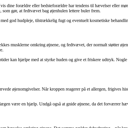
 dine forældre eller bedsteforældre har tendens til hævelser eller mørke
 som gør, at fedtvævet bag øjenhulen lettere buler frem.
d god hudpleje, tilstrækkelig fugt og eventuelt kosmetiske behandlin
vækkes musklerne omkring øjnene, og fedtvævet, der normalt støtter øje
e.
der kan hjælpe med at styrke huden og give et friskere udtryk. Nogle væ
ævede øjenomgivelser. Når kroppen reagerer på et allergen, frigives hista
s lægen være en hjælp. Undgå også at gnide øjnene, da det forværrer hæv