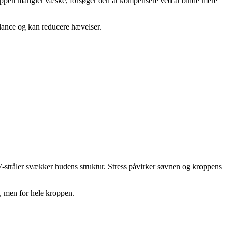
roppen mangler væske, forsøger den at kompensere ved at binde mere
alance og kan reducere hævelser.
V-stråler svækker hudens struktur. Stress påvirker søvnen og kroppens
, men for hele kroppen.