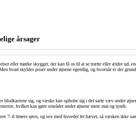
elige årsager
ser eller mørke skygger, der kan få os til at se trætte eller ældre ud, en
Men hvad skyldes poser under øjnene egentlig, og hvornår er der grund 
r blodkarrene sig, og væske kan ophobe sig i det sarte væv under øjnen
enerere, hvilket kan gøre området under øjnene mere mat og tyndt.
ritere 7–8 timers søvn, og sov med hovedet let hævet, så væsken ikke sa