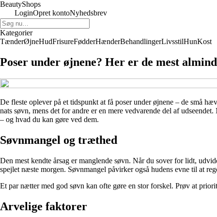
BeautyShops
Login
Opret konto
Nyhedsbrev
Kategorier
Tænder
Øjne
Hud
Frisure
Fødder
Hænder
Behandlinger
Livsstil
Hun
Kost
Poser under øjnene? Her er de mest almind
De fleste oplever på et tidspunkt at få poser under øjnene – de små hævel
nats søvn, mens det for andre er en mere vedvarende del af udseendet. 
– og hvad du kan gøre ved dem.
Søvnmangel og træthed
Den mest kendte årsag er manglende søvn. Når du sover for lidt, udvide
spejlet næste morgen. Søvnmangel påvirker også hudens evne til at reg
Et par nætter med god søvn kan ofte gøre en stor forskel. Prøv at prio
Arvelige faktorer