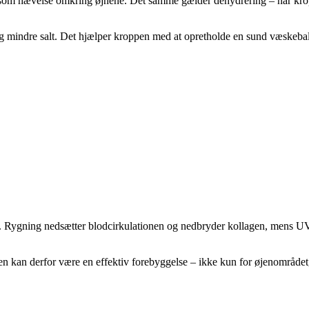
 ses som hævelse omkring øjnene. Det samme gælder dehydrering – når k
r og mindre salt. Det hjælper kroppen med at opretholde en sund væskeb
ene. Rygning nedsætter blodcirkulationen og nedbryder kollagen, mens U
gen kan derfor være en effektiv forebyggelse – ikke kun for øjenområdet