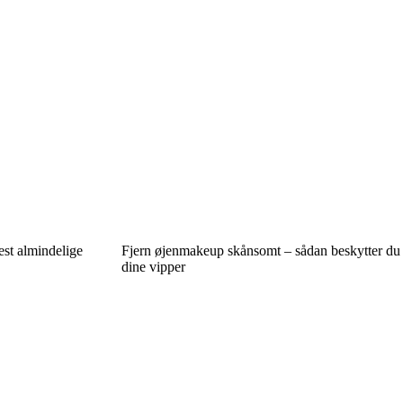
est almindelige
Fjern øjenmakeup skånsomt – sådan beskytter du
dine vipper