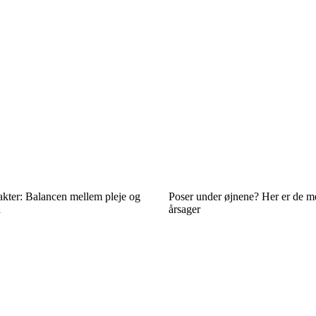
kter: Balancen mellem pleje og
Poser under øjnene? Her er de m
d
årsager