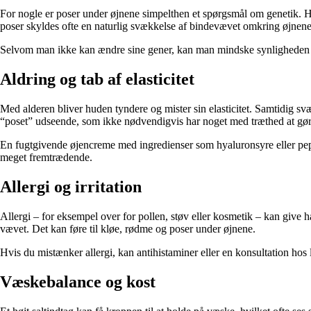
For nogle er poser under øjnene simpelthen et spørgsmål om genetik. Hvis
poser skyldes ofte en naturlig svækkelse af bindevævet omkring øjnene,
Selvom man ikke kan ændre sine gener, kan man mindske synligheden me
Aldring og tab af elasticitet
Med alderen bliver huden tyndere og mister sin elasticitet. Samtidig s
“poset” udseende, som ikke nødvendigvis har noget med træthed at gør
En fugtgivende øjencreme med ingredienser som hyaluronsyre eller pepti
meget fremtrædende.
Allergi og irritation
Allergi – for eksempel over for pollen, støv eller kosmetik – kan give h
vævet. Det kan føre til kløe, rødme og poser under øjnene.
Hvis du mistænker allergi, kan antihistaminer eller en konsultation ho
Væskebalance og kost