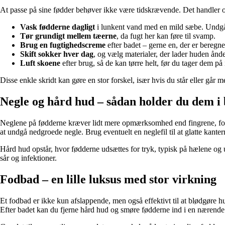
At passe på sine fødder behøver ikke være tidskrævende. Det handler om
Vask fødderne dagligt
i lunkent vand med en mild sæbe. Undgå 
Tør grundigt mellem tæerne
, da fugt her kan føre til svamp.
Brug en fugtighedscreme
efter badet – gerne en, der er beregne
Skift sokker hver dag
, og vælg materialer, der lader huden ånd
Luft skoene
efter brug, så de kan tørre helt, før du tager dem på 
Disse enkle skridt kan gøre en stor forskel, især hvis du står eller går m
Negle og hård hud – sådan holder du dem i
Neglene på fødderne kræver lidt mere opmærksomhed end fingrene, fordi
at undgå nedgroede negle. Brug eventuelt en neglefil til at glatte kanter
Hård hud opstår, hvor fødderne udsættes for tryk, typisk på hælene og u
sår og infektioner.
Fodbad – en lille luksus med stor virkning
Et fodbad er ikke kun afslappende, men også effektivt til at blødgøre hu
Efter badet kan du fjerne hård hud og smøre fødderne ind i en nærende