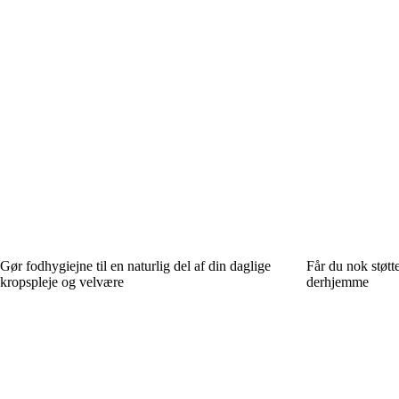
Gør fodhygiejne til en naturlig del af din daglige
Får du nok støtt
kropspleje og velvære
derhjemme