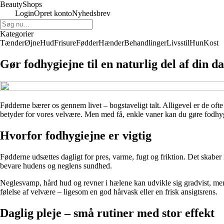
BeautyShops
Login
Opret konto
Nyhedsbrev
Kategorier
Tænder
Øjne
Hud
Frisure
Fødder
Hænder
Behandlinger
Livsstil
Hun
Kost
Gør fodhygiejne til en naturlig del af din d
Fødderne bærer os gennem livet – bogstaveligt talt. Alligevel er de oft
betyder for vores velvære. Men med få, enkle vaner kan du gøre fodhygi
Hvorfor fodhygiejne er vigtig
Fødderne udsættes dagligt for pres, varme, fugt og friktion. Det skaber
bevare hudens og neglens sundhed.
Neglesvamp, hård hud og revner i hælene kan udvikle sig gradvist, men
følelse af velvære – ligesom en god hårvask eller en frisk ansigtsrens.
Daglig pleje – små rutiner med stor effekt