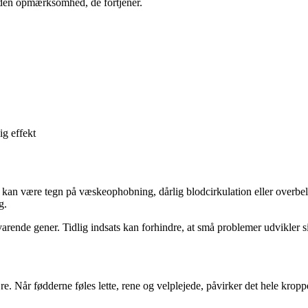
r den opmærksomhed, de fortjener.
ig effekt
an være tegn på væskeophobning, dårlig blodcirkulation eller overbel
g.
arende gener. Tidlig indsats kan forhindre, at små problemer udvikler sig
. Når fødderne føles lette, rene og velplejede, påvirker det hele krop