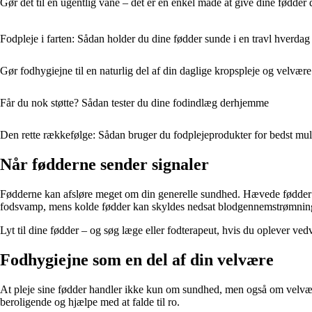
Gør det til en ugentlig vane – det er en enkel måde at give dine fødde
Fodpleje i farten: Sådan holder du dine fødder sunde i en travl hverdag
Gør fodhygiejne til en naturlig del af din daglige kropspleje og velvære
Får du nok støtte? Sådan tester du dine fodindlæg derhjemme
Den rette rækkefølge: Sådan bruger du fodplejeprodukter for bedst mul
Når fødderne sender signaler
Fødderne kan afsløre meget om din generelle sundhed. Hævede fødder k
fodsvamp, mens kolde fødder kan skyldes nedsat blodgennemstrømnin
Lyt til dine fødder – og søg læge eller fodterapeut, hvis du oplever vedv
Fodhygiejne som en del af din velvære
At pleje sine fødder handler ikke kun om sundhed, men også om velvære
beroligende og hjælpe med at falde til ro.