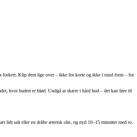
orkert. Klip dem lige over – ikke for korte og ikke i rund form – for
adet, hvor huden er blød. Undgå at skære i hård hud – det kan føre til
t lidt salt eller en dråbe æterisk olie, og nyd 10–15 minutter med ro.