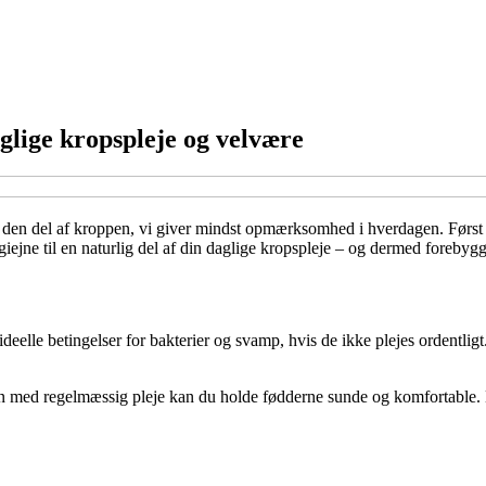
aglige kropspleje og velvære
e den del af kroppen, vi giver mindst opmærksomhed i hverdagen. Først nå
ejne til en naturlig del af din daglige kropspleje – og dermed forebygg
 ideelle betingelser for bakterier og svamp, hvis de ikke plejes ordent
 med regelmæssig pleje kan du holde fødderne sunde og komfortable. De