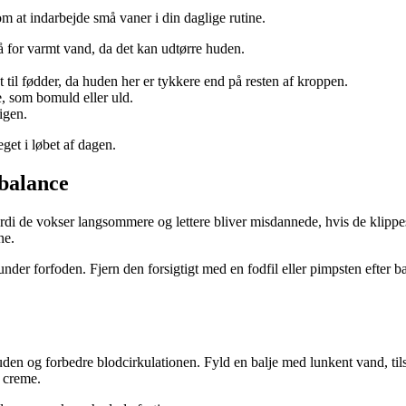
 at indarbejde små vaner i din daglige rutine.
for varmt vand, da det kan udtørre huden.
t til fødder, da huden her er tykkere end på resten af kroppen.
e, som bomuld eller uld.
igen.
eget i løbet af dagen.
 balance
 de vokser langsommere og lettere bliver misdannede, hvis de klippes f
ne.
nder forfoden. Fjern den forsigtigt med en fodfil eller pimpsten efter b
den og forbedre blodcirkulationen. Fyld en balje med lunkent vand, tilsæ
 creme.