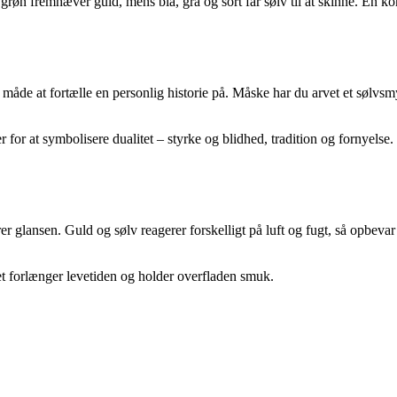
 grøn fremhæver guld, mens blå, grå og sort får sølv til at skinne. En 
måde at fortælle en personlig historie på. Måske har du arvet et sølvs
for at symbolisere dualitet – styrke og blidhed, tradition og fornyelse
arer glansen. Guld og sølv reagerer forskelligt på luft og fugt, så opbe
det forlænger levetiden og holder overfladen smuk.