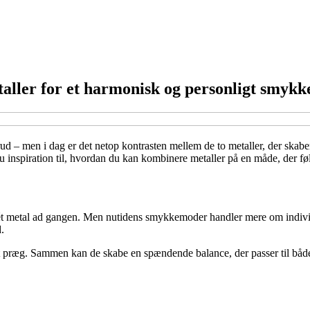
ller for et harmonisk og personligt smykk
d – men i dag er det netop kontrasten mellem de to metaller, der skab
du inspiration til, hvordan du kan kombinere metaller på en måde, der f
til ét metal ad gangen. Men nutidens smykkemoder handler mere om indivi
.
 præg. Sammen kan de skabe en spændende balance, der passer til både h