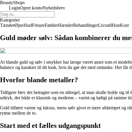
BeautyShops
Login
Opret konto
Nyhedsbrev
Kategorier
Tænder
Øjne
Hud
Frisure
Fødder
Hænder
Behandlinger
Livsstil
Hun
Kost
Guld møder sølv: Sådan kombinerer du meta
At blande guld og sølv i smykker har længe været anset som et modebru
balance og karakter til dit look, hvis du gør det med omtanke. Her får 
Hvorfor blande metaller?
Tidligere blev det betragtet som en stilregel, at man skulle holde sig 
udtryk, der både er klassisk og moderne – varmt og køligt på samme tid
Guld tilfører varme og luksus, mens sølv giver et mere afdæmpet og råt
rytme mellem de to.
Start med et fælles udgangspunkt