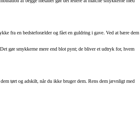
kombination af begge metaller gør det lettere at matche smykkerne med
mykke fra en bedsteforælder og fået en guldring i gave. Ved at bære dem
. Det gør smykkerne mere end blot pynt; de bliver et udtryk for, hvem
var dem tørt og adskilt, når du ikke bruger dem. Rens dem jævnligt med