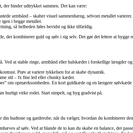
nt, der binder udtrykket sammen. Det kan være:
antede armbånd – skaber visuel sammenhæng, selvom metallet varierer.
 igen i begge metaller.
etning, så helheden føles bevidst og ikke tilfældig.
de, der kombinerer guld og sølv i sig selv. Det gør det lettere at bygge 
på. Ved at stable ringe, armbånd eller halskæder i forskellige længder o
ontrast. Prøv at variere tykkelsen for at skabe dynamik.
e stil – fx fine led eller chunky kæder.
per” om opmærksomheden. En kort guldkæde og en længere sølvkæde kan
n hurtigt virke rodet. Start simpelt, og byg gradvist på.
for din hudtone og garderobe, når du vælger, hvordan du kombinerer de
mhæves af sølv. Ved at blande de to kan du skabe en balance, der passer 