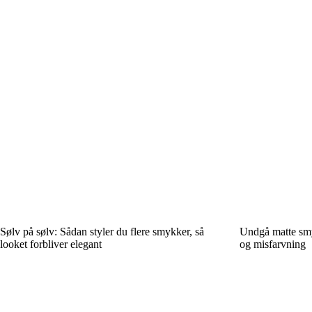
Sølv på sølv: Sådan styler du flere smykker, så
Undgå matte smyk
looket forbliver elegant
og misfarvning