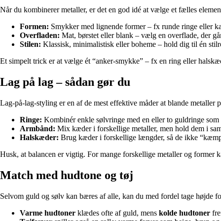
Når du kombinerer metaller, er det en god idé at vælge et fælles eleme
Formen:
Smykker med lignende former – fx runde ringe eller k
Overfladen:
Mat, børstet eller blank – vælg en overflade, der går
Stilen:
Klassisk, minimalistisk eller boheme – hold dig til én stilr
Et simpelt trick er at vælge ét “anker-smykke” – fx en ring eller halskæ
Lag på lag – sådan gør du
Lag-på-lag-styling er en af de mest effektive måder at blande metaller 
Ringe:
Kombinér enkle sølvringe med en eller to guldringe som k
Armbånd:
Mix kæder i forskellige metaller, men hold dem i samm
Halskæder:
Brug kæder i forskellige længder, så de ikke “kæm
Husk, at balancen er vigtig. For mange forskellige metaller og former ka
Match med hudtone og tøj
Selvom guld og sølv kan bæres af alle, kan du med fordel tage højde 
Varme hudtoner
klædes ofte af guld, mens
kolde hudtoner
fre