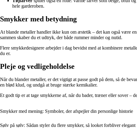
Tøjfarver
spiller også en rolle: varme farver som beige, brun og
hele garderoben.
Smykker med betydning
At blande metaller handler ikke kun om æstetik – det kan også være en 
sammen skaber du et udtryk, der både rummer minder og nutid.
Flere smykkedesignere arbejder i dag bevidst med at kombinere metaller 
du er.
Pleje og vedligeholdelse
Når du blander metaller, er det vigtigt at passe godt på dem, så de bev
en blød klud, og undgå at bruge stærke kemikalier.
Et godt tip er at tage smykkerne af, når du bader, træner eller sover – 
Smykker med mening: Symboler, der afspejler din personlige historie
Sølv på sølv: Sådan styler du flere smykker, så looket forbliver elegant