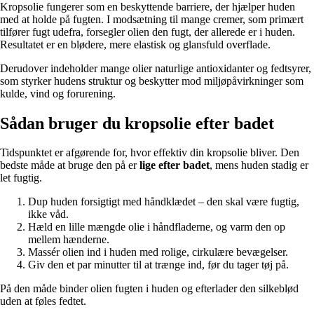
Kropsolie fungerer som en beskyttende barriere, der hjælper huden
med at holde på fugten. I modsætning til mange cremer, som primært
tilfører fugt udefra, forsegler olien den fugt, der allerede er i huden.
Resultatet er en blødere, mere elastisk og glansfuld overflade.
Derudover indeholder mange olier naturlige antioxidanter og fedtsyrer,
som styrker hudens struktur og beskytter mod miljøpåvirkninger som
kulde, vind og forurening.
Sådan bruger du kropsolie efter badet
Tidspunktet er afgørende for, hvor effektiv din kropsolie bliver. Den
bedste måde at bruge den på er
lige efter badet
, mens huden stadig er
let fugtig.
Dup huden forsigtigt med håndklædet – den skal være fugtig,
ikke våd.
Hæld en lille mængde olie i håndfladerne, og varm den op
mellem hænderne.
Massér olien ind i huden med rolige, cirkulære bevægelser.
Giv den et par minutter til at trænge ind, før du tager tøj på.
På den måde binder olien fugten i huden og efterlader den silkeblød
uden at føles fedtet.