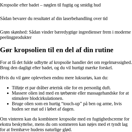
Kropsolie efter badet – nøglen til fugtig og smidig hud
Sådan bevarer du resultatet af din laserbehandling over tid
Grøn skønhed: Sådan vinder bæredygtige ingredienser frem i moderne
peelingprodukter
Gør kropsolien til en del af din rutine
For at få det fulde udbytte af kropsolie handler det om regelmæssighed.
Brug den dagligt efter badet, og du vil hurtigt mærke forskel.
Hvis du vil gøre oplevelsen endnu mere luksuriøs, kan du:
Tilføje et par dråber æterisk olie for en personlig duft.
Massere olien ind med en tørbørste eller massagehandske for at
stimulere blodcirkulationen.
Bruge olien som en hurtig “touch-up” på ben og arme, hvis
huden ser mat ud i løbet af dagen.
Om vinteren kan du kombinere kropsolie med en fugtighedscreme for
ekstra beskyttelse, mens du om sommeren kan nøjes med et tyndt lag
for at fremhæve hudens naturlige glød.