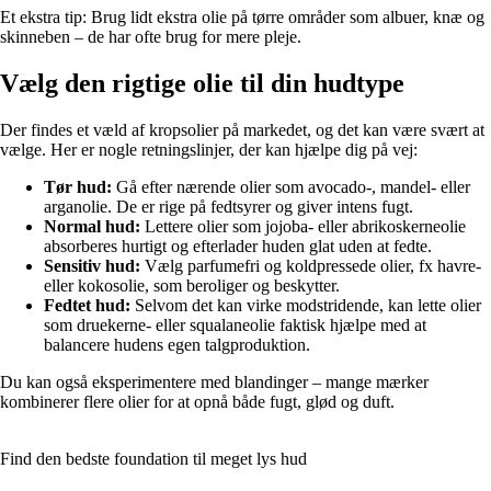
Et ekstra tip: Brug lidt ekstra olie på tørre områder som albuer, knæ og
skinneben – de har ofte brug for mere pleje.
Vælg den rigtige olie til din hudtype
Der findes et væld af kropsolier på markedet, og det kan være svært at
vælge. Her er nogle retningslinjer, der kan hjælpe dig på vej:
Tør hud:
Gå efter nærende olier som avocado-, mandel- eller
arganolie. De er rige på fedtsyrer og giver intens fugt.
Normal hud:
Lettere olier som jojoba- eller abrikoskerneolie
absorberes hurtigt og efterlader huden glat uden at fedte.
Sensitiv hud:
Vælg parfumefri og koldpressede olier, fx havre-
eller kokosolie, som beroliger og beskytter.
Fedtet hud:
Selvom det kan virke modstridende, kan lette olier
som druekerne- eller squalaneolie faktisk hjælpe med at
balancere hudens egen talgproduktion.
Du kan også eksperimentere med blandinger – mange mærker
kombinerer flere olier for at opnå både fugt, glød og duft.
Find den bedste foundation til meget lys hud