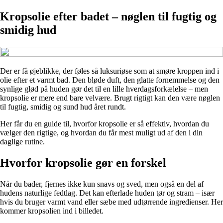
Kropsolie efter badet – nøglen til fugtig og
smidig hud
Der er få øjeblikke, der føles så luksuriøse som at smøre kroppen ind i
olie efter et varmt bad. Den bløde duft, den glatte fornemmelse og den
synlige glød på huden gør det til en lille hverdagsforkælelse – men
kropsolie er mere end bare velvære. Brugt rigtigt kan den være nøglen
til fugtig, smidig og sund hud året rundt.
Her får du en guide til, hvorfor kropsolie er så effektiv, hvordan du
vælger den rigtige, og hvordan du får mest muligt ud af den i din
daglige rutine.
Hvorfor kropsolie gør en forskel
Når du bader, fjernes ikke kun snavs og sved, men også en del af
hudens naturlige fedtlag. Det kan efterlade huden tør og stram – især
hvis du bruger varmt vand eller sæbe med udtørrende ingredienser. Her
kommer kropsolien ind i billedet.