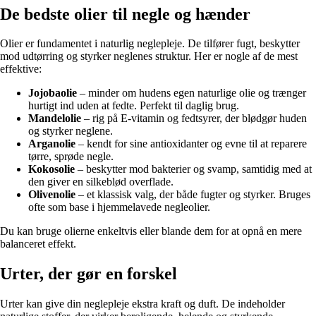
De bedste olier til negle og hænder
Olier er fundamentet i naturlig neglepleje. De tilfører fugt, beskytter
mod udtørring og styrker neglenes struktur. Her er nogle af de mest
effektive:
Jojobaolie
– minder om hudens egen naturlige olie og trænger
hurtigt ind uden at fedte. Perfekt til daglig brug.
Mandelolie
– rig på E-vitamin og fedtsyrer, der blødgør huden
og styrker neglene.
Arganolie
– kendt for sine antioxidanter og evne til at reparere
tørre, sprøde negle.
Kokosolie
– beskytter mod bakterier og svamp, samtidig med at
den giver en silkeblød overflade.
Olivenolie
– et klassisk valg, der både fugter og styrker. Bruges
ofte som base i hjemmelavede negleolier.
Du kan bruge olierne enkeltvis eller blande dem for at opnå en mere
balanceret effekt.
Urter, der gør en forskel
Urter kan give din neglepleje ekstra kraft og duft. De indeholder