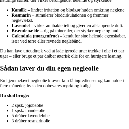
naturlige stoffer, der virker beroligende, helende og styrkende.
Kamille
– lindrer irritation og blødgør huden omkring neglene.
Rosmarin
– stimulerer blodcirkulationen og fremmer
neglevækst.
Lavendel
– virker antibakterielt og giver en afslappende duft.
Brændenælde
– rig på mineraler, der styrker negle og hud.
Calendula (morgenfrue)
– kendt for sine helende egenskaber,
især ved tørre eller revnede neglebånd.
Du kan lave urteudtræk ved at lade tørrede urter trække i olie i et par
uger – eller bruge et par dråber æterisk olie for en hurtigere løsning.
Sådan laver du din egen negleolie
En hjemmelavet negleolie kræver kun få ingredienser og kan holde i
flere måneder, hvis den opbevares mørkt og køligt.
Du skal bruge:
2 spsk. jojobaolie
1 spsk. mandelolie
5 dråber lavendelolie
3 dråber rosmarinolie