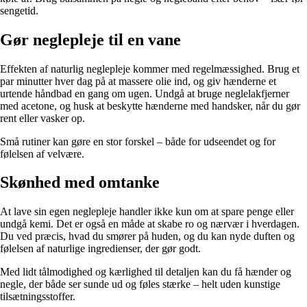
sengetid.
Gør neglepleje til en vane
Effekten af naturlig neglepleje kommer med regelmæssighed. Brug et
par minutter hver dag på at massere olie ind, og giv hænderne et
urtende håndbad en gang om ugen. Undgå at bruge neglelakfjerner
med acetone, og husk at beskytte hænderne med handsker, når du gør
rent eller vasker op.
Små rutiner kan gøre en stor forskel – både for udseendet og for
følelsen af velvære.
Skønhed med omtanke
At lave sin egen neglepleje handler ikke kun om at spare penge eller
undgå kemi. Det er også en måde at skabe ro og nærvær i hverdagen.
Du ved præcis, hvad du smører på huden, og du kan nyde duften og
følelsen af naturlige ingredienser, der gør godt.
Med lidt tålmodighed og kærlighed til detaljen kan du få hænder og
negle, der både ser sunde ud og føles stærke – helt uden kunstige
tilsætningsstoffer.