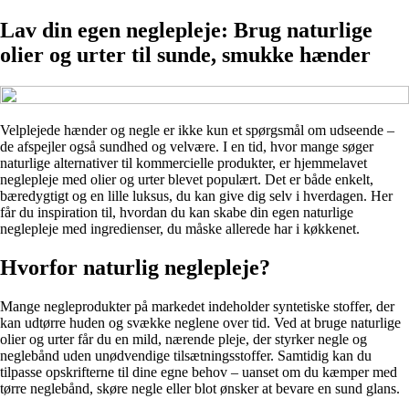
Lav din egen neglepleje: Brug naturlige
olier og urter til sunde, smukke hænder
Velplejede hænder og negle er ikke kun et spørgsmål om udseende –
de afspejler også sundhed og velvære. I en tid, hvor mange søger
naturlige alternativer til kommercielle produkter, er hjemmelavet
neglepleje med olier og urter blevet populært. Det er både enkelt,
bæredygtigt og en lille luksus, du kan give dig selv i hverdagen. Her
får du inspiration til, hvordan du kan skabe din egen naturlige
neglepleje med ingredienser, du måske allerede har i køkkenet.
Hvorfor naturlig neglepleje?
Mange negleprodukter på markedet indeholder syntetiske stoffer, der
kan udtørre huden og svække neglene over tid. Ved at bruge naturlige
olier og urter får du en mild, nærende pleje, der styrker negle og
neglebånd uden unødvendige tilsætningsstoffer. Samtidig kan du
tilpasse opskrifterne til dine egne behov – uanset om du kæmper med
tørre neglebånd, skøre negle eller blot ønsker at bevare en sund glans.