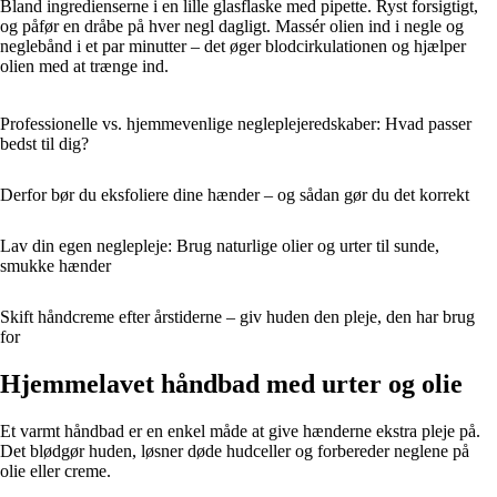
Bland ingredienserne i en lille glasflaske med pipette. Ryst forsigtigt,
og påfør en dråbe på hver negl dagligt. Massér olien ind i negle og
neglebånd i et par minutter – det øger blodcirkulationen og hjælper
olien med at trænge ind.
Professionelle vs. hjemmevenlige negleplejeredskaber: Hvad passer
bedst til dig?
Derfor bør du eksfoliere dine hænder – og sådan gør du det korrekt
Lav din egen neglepleje: Brug naturlige olier og urter til sunde,
smukke hænder
Skift håndcreme efter årstiderne – giv huden den pleje, den har brug
for
Hjemmelavet håndbad med urter og olie
Et varmt håndbad er en enkel måde at give hænderne ekstra pleje på.
Det blødgør huden, løsner døde hudceller og forbereder neglene på
olie eller creme.