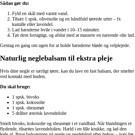
Sådan gør du:
Fyld en skål med varmt vand.
Tilsæt 1 spsk. olivenolie og en håndfuld tørrede urter – fx
kamille eller lavendel.
Lad hænderne hvile i vandet i 10–15 minutter.
Tør dem forsigtigt, og afslut med at massere en nærende olie ind.
Gentag en gang om ugen for at holde hænderne bløde og velplejede.
Naturlig neglebalsam til ekstra pleje
Hvis dine negle er særligt tørre, kan du lave en fast balsam, der smelter
ved kontakt med huden.
Du skal bruge:
1 spsk. bivoks
1 spsk. kokosolie
1 spsk. sheasmør
5 dråber æterisk lavendelolie
Smelt bivoks, kokosolie og sheasmør i et vandbad. Når blandingen er
flydende, tilsættes lavendelolien. Hæld i en lille krukke, og lad den
køle af. Brug balsammen på negle og neglebånd efter behov – især før