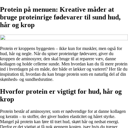
Protein på menuen: Kreative måder at
bruge proteinrige fødevarer til sund hud,
hår og krop
Protein er kroppens byggesten – ikke kun for muskler, men også for
hud, hår og negle. Når du spiser proteinrige fødevarer, giver du
kroppen de aminosyrer, den skal bruge til at reparere væv, danne
kollagen og holde cellerne sunde. Men hvordan kan du få mere protein
ind i hverdagen på en måde, der både er lækker og varieret? Her får du
inspiration til, hvordan du kan bruge protein som en naturlig del af din
skønheds- og sundhedsrutine.
Hvorfor protein er vigtigt for hud, hår og
krop
Protein består af aminosyrer, som er nødvendige for at danne kollagen
og keratin – to stoffer, der giver huden elasticitet og håret styrke.
Mangel på protein kan føre til træt hud, skørt hår og nedsat energi.
Derfor er det vigtigt at få nok gennem kosten, især hvis du træner