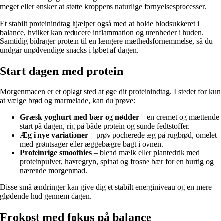
meget eller ønsker at støtte kroppens naturlige fornyelsesprocesser.
Et stabilt proteinindtag hjælper også med at holde blodsukkeret i
balance, hvilket kan reducere inflammation og urenheder i huden.
Samtidig bidrager protein til en længere mæthedsfornemmelse, så du
undgår unødvendige snacks i løbet af dagen.
Start dagen med protein
Morgenmaden er et oplagt sted at øge dit proteinindtag. I stedet for kun
at vælge brød og marmelade, kan du prøve:
Græsk yoghurt med bær og nødder
– en cremet og mættende
start på dagen, rig på både protein og sunde fedtstoffer.
Æg i nye variationer
– prøv pocherede æg på rugbrød, omelet
med grøntsager eller æggebægre bagt i ovnen.
Proteinrige smoothies
– blend mælk eller plantedrik med
proteinpulver, havregryn, spinat og frosne bær for en hurtig og
nærende morgenmad.
Disse små ændringer kan give dig et stabilt energiniveau og en mere
glødende hud gennem dagen.
Frokost med fokus på balance