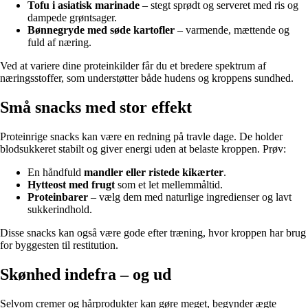
Tofu i asiatisk marinade
– stegt sprødt og serveret med ris og
dampede grøntsager.
Bønnegryde med søde kartofler
– varmende, mættende og
fuld af næring.
Ved at variere dine proteinkilder får du et bredere spektrum af
næringsstoffer, som understøtter både hudens og kroppens sundhed.
Små snacks med stor effekt
Proteinrige snacks kan være en redning på travle dage. De holder
blodsukkeret stabilt og giver energi uden at belaste kroppen. Prøv:
En håndfuld
mandler eller ristede kikærter
.
Hytteost med frugt
som et let mellemmåltid.
Proteinbarer
– vælg dem med naturlige ingredienser og lavt
sukkerindhold.
Disse snacks kan også være gode efter træning, hvor kroppen har brug
for byggesten til restitution.
Skønhed indefra – og ud
Selvom cremer og hårprodukter kan gøre meget, begynder ægte