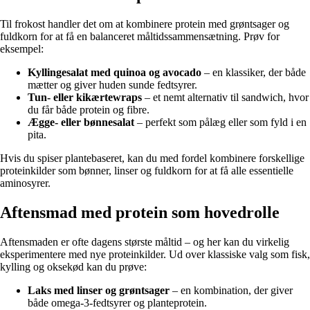
Til frokost handler det om at kombinere protein med grøntsager og
fuldkorn for at få en balanceret måltidssammensætning. Prøv for
eksempel:
Kyllingesalat med quinoa og avocado
– en klassiker, der både
mætter og giver huden sunde fedtsyrer.
Tun- eller kikærtewraps
– et nemt alternativ til sandwich, hvor
du får både protein og fibre.
Ægge- eller bønnesalat
– perfekt som pålæg eller som fyld i en
pita.
Hvis du spiser plantebaseret, kan du med fordel kombinere forskellige
proteinkilder som bønner, linser og fuldkorn for at få alle essentielle
aminosyrer.
Aftensmad med protein som hovedrolle
Aftensmaden er ofte dagens største måltid – og her kan du virkelig
eksperimentere med nye proteinkilder. Ud over klassiske valg som fisk,
kylling og oksekød kan du prøve:
Laks med linser og grøntsager
– en kombination, der giver
både omega-3-fedtsyrer og planteprotein.